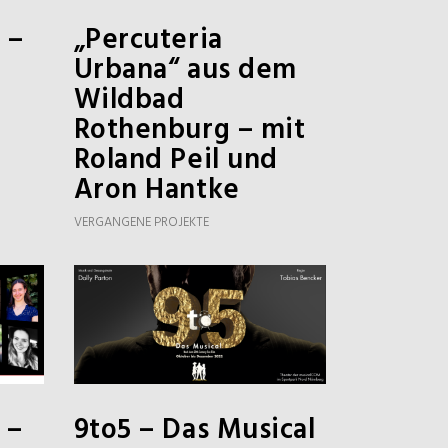
 –
„Percuteria
Urbana“ aus dem
Wildbad
Rothenburg – mit
Roland Peil und
Aron Hantke
VERGANGENE PROJEKTE
 –
9to5 – Das Musical