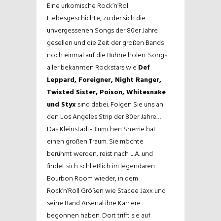
Eine urkomische Rock’n’Roll
Liebesgeschichte, zu der sich die
unvergessenen Songs der 80er Jahre
gesellen und die Zeit der großen Bands
noch einmal auf die Bühne holen. Songs
aller bekannten Rockstars wie
Def
Leppard, Foreigner, Night Ranger,
Twisted Sister, Poison, Whitesnake
und Styx
sind dabei.
Folgen Sie uns an
den Los Angeles Strip der 80er Jahre…
Das Kleinstadt-Blümchen Sherrie hat
einen großen Traum. Sie möchte
berühmt werden, reist nach L.A. und
findet sich schließlich im legendären
Bourbon Room wieder, in dem
Rock’n’Roll Größen wie Stacee Jaxx und
seine Band Arsenal ihre Karriere
begonnen haben. Dort trifft sie auf