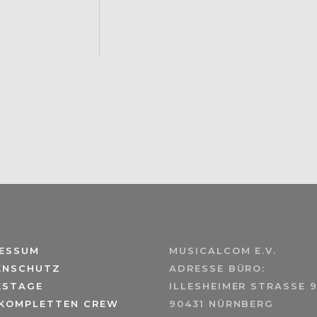
RESSUM
MUSICALCOM E.V.
ENSCHUTZ
ADRESSE BÜRO:
KSTAGE
ILLESHEIMER STRASSE 9
 KOMPLETTEN CREW
90431 NÜRNBERG