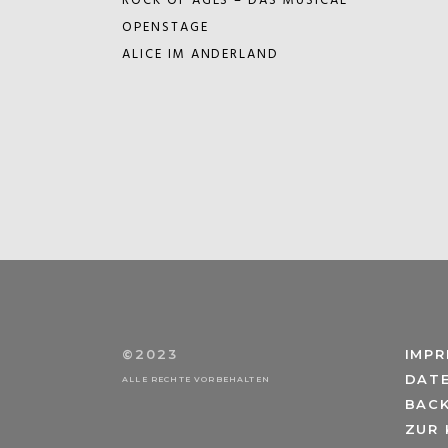
ROCK OF AGES – DAS MUSICAL
OPENSTAGE
ALICE IM ANDERLAND
©2023
IMP
DAT
ALLE RECHTE VORBEHALTEN
BAC
ZUR