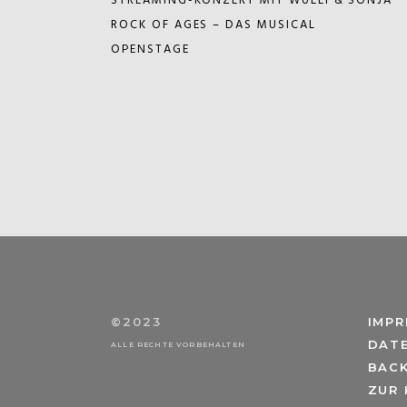
STREAMING-KONZERT MIT WULLI & SONJA
ROCK OF AGES – DAS MUSICAL
OPENSTAGE
©2023
IMP
DAT
ALLE RECHTE VORBEHALTEN
BAC
ZUR