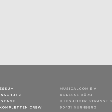
RESSUM
MUSICALCOM E.V.
ENSCHUTZ
ADRESSE BÜRO:
KSTAGE
ILLESHEIMER STRASSE 9
 KOMPLETTEN CREW
90431 NÜRNBERG