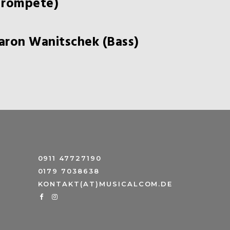
Trompete)
aron Wanitschek (Bass)
0911 47727190
0179 7038638
KONTAKT(AT)MUSICALCOM.DE